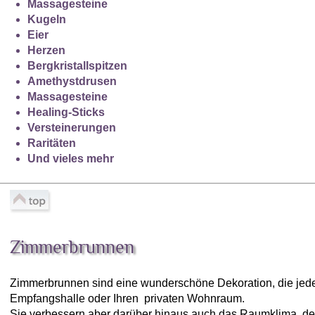
Massagesteine
Kugeln
Eier
Herzen
Bergkristallspitzen
Amethystdrusen
Massagesteine
Healing-Sticks
Versteinerungen
Raritäten
Und vieles mehr
Zimmerbrunnen
Zimmerbrunnen sind eine wunderschöne Dekoration, die jed
Empfangshalle oder Ihren privaten Wohnraum.
Sie verbessern aber darüber hinaus auch das Raumklima, de